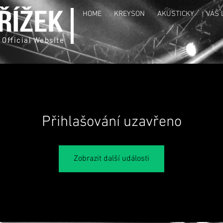
HOME
KREYSON
AKUSTICKY
VÁŠ 
 Official Website
Přihlašování uzavřeno
Zobrazit další události