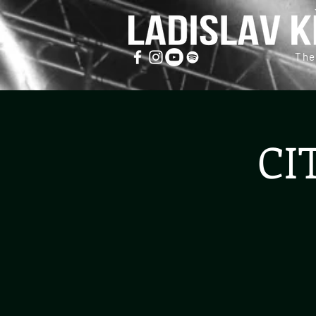
The
CI