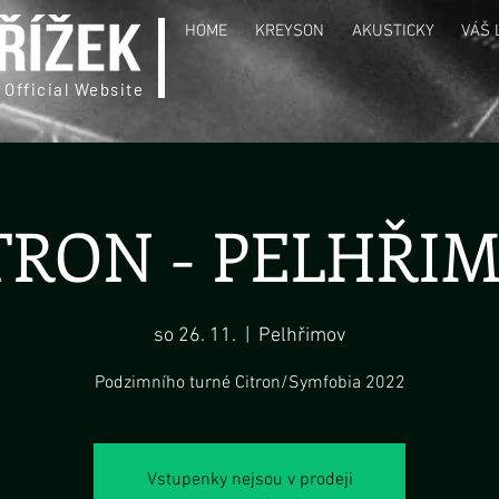
HOME
KREYSON
AKUSTICKY
VÁŠ 
 Official Website
TRON - PELHŘI
so 26. 11.
  |  
Pelhřimov
Podzimního turné Citron/Symfobia 2022
Vstupenky nejsou v prodeji