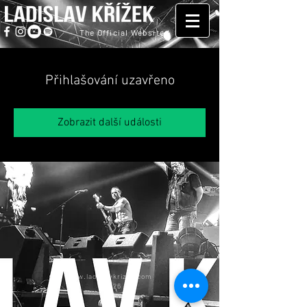
The Official Website
Přihlašování uzavřeno
Zobrazit další události
www.ladislavkrizek.com
©2026