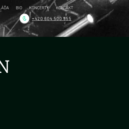
LÁĎA
BIO
KONCERTY
KONTAKT
+420 604 500 955
N