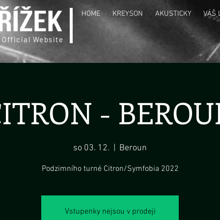
HOME
KREYSON
AKUSTICKY
VÁŠ 
 Official Website
CITRON - BEROU
so 03. 12.
  |  
Beroun
Podzimního turné Citron/Symfobia 2022
Vstupenky nejsou v prodeji